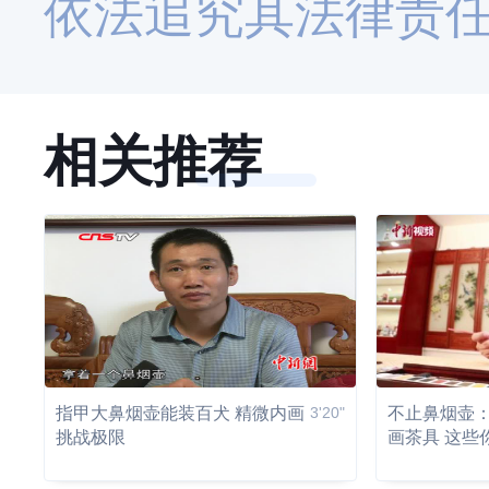
依法追究其法律责
相关推荐
指甲大鼻烟壶能装百犬 精微内画
3'20"
不止鼻烟壶
挑战极限
画茶具 这些