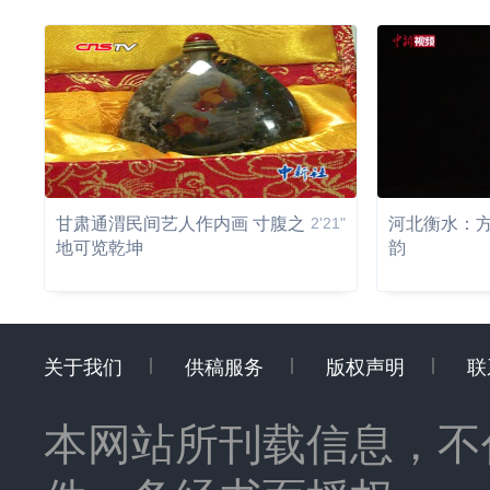
甘肃通渭民间艺人作内画 寸腹之
2'21"
河北衡水：
地可览乾坤
韵
关于我们
供稿服务
版权声明
联
本网站所刊载信息，不